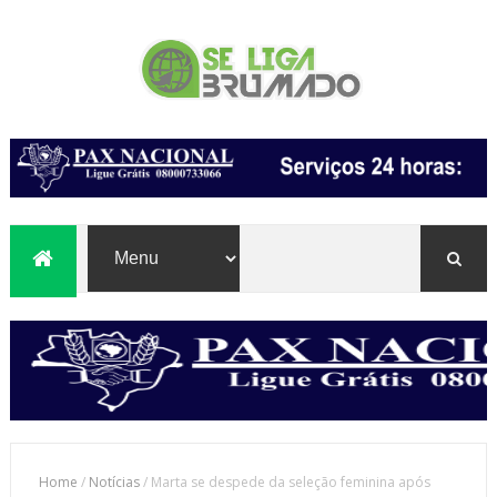
Home
/
Notícias
/
Marta se despede da seleção feminina após