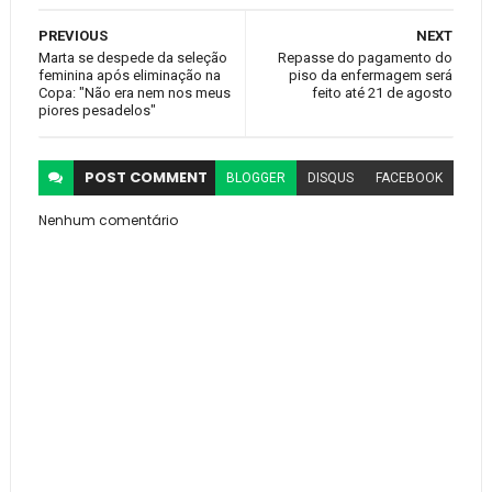
PREVIOUS
NEXT
Marta se despede da seleção
Repasse do pagamento do
feminina após eliminação na
piso da enfermagem será
Copa: "Não era nem nos meus
feito até 21 de agosto
piores pesadelos"
POST
COMMENT
BLOGGER
DISQUS
FACEBOOK
Nenhum comentário