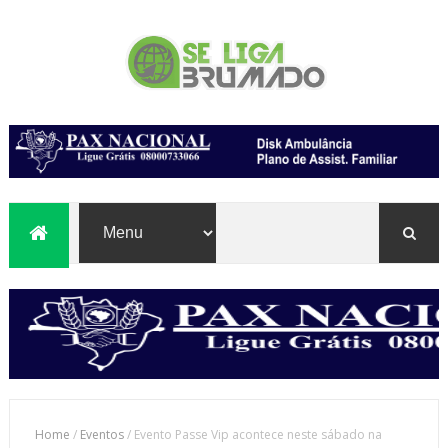
Home
/
Eventos
/
Evento Passe Vip acontece neste sábado na