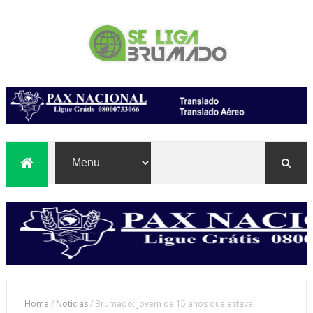
Home
/
Notícias
/
Brumado: Jovem de 15 anos que estava