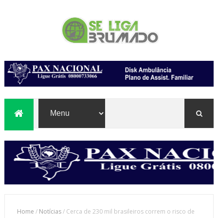
Home
/
Notícias
/
Cerca de 230 mil brasileiros correm o risco de