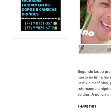
Segundo laudo prel
morto na linha férr
"asfixia mecânica,
reforçando a hipóte
30 dias. A polícia i
SHARE THIS