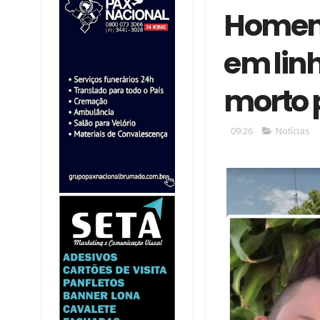
Homem
em linh
morto 
09:26
Notícias