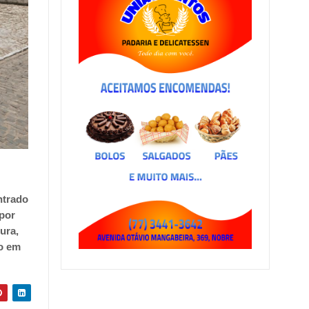
ntrado
 por
ura,
to em