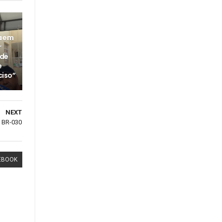
a em
r
 de
e
ciso”
NEXT
 BR-030
EBOOK