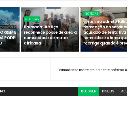
NOTÍCIAS
NOTÍCIAS
Jerônimo admite falh
Brumado: Justiça
nomeação do servido
MORREM E
reconhece posse de área a
acusado de tentativa
DA PODE
comunidade de matriz
homicídio e afirma qu
O
africana
”corrige quando é pre
Brumadense morre em acidente próximo à
NT
BLOGGER
DISQUS
FAC