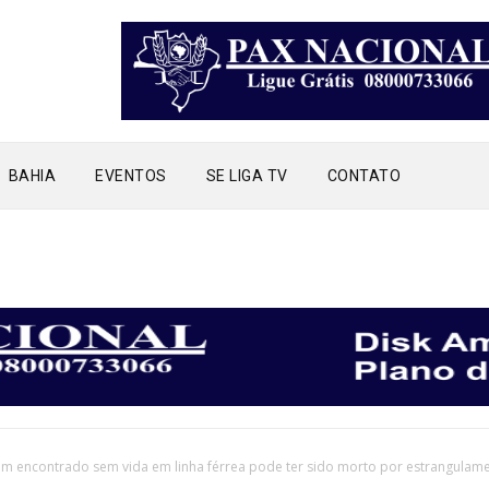
BAHIA
EVENTOS
SE LIGA TV
CONTATO
E
 encontrado sem vida em linha férrea pode ter sido morto por estrangulam