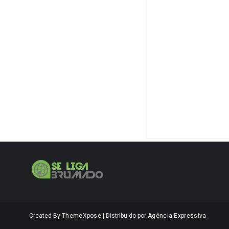
Created By
ThemeXpose
| Distribuido por
Agência Expressiva