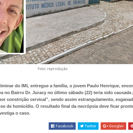
Foto: reprodução
iminar do IML entregue a família, o jovem Paulo Henrique, enco
ea no Bairro Dr. Juracy no último sábado (22) teria sido causada
 por constrição cervical”, sendo assim estrangulamento, esganad
se de homicídio. O resultado final da necrópsia deve ficar pron
nvestiga o caso.
Facebook
Twitter
Google+