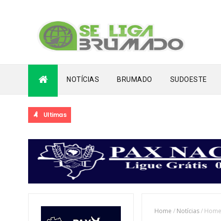
NOTÍCIAS
BRUMADO
SUDOESTE
Ultimas
LÂNDIA VOLTA A TRANSBORDAR APÓS LONGO PERÍODO DE SECA
Home
/
Notícias
/
Homem