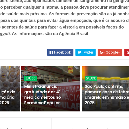
 persistente, acompanhados também de sangramento na gengiva
 Ao perceber qualquer sintoma, a pessoa deve procurar atendime
de saúde mais próxima. As formas de prevenção são as já conh
mpeza dos quintais para evitar água empoçada, que é criadouro 
s agentes de saúde para fazer a vistoria em possíveis focos do
gypti
. As informações são da Agência Brasil
Facebook
Twitter
Google+
SAÚDE
SAÚDE
Ministra anuncia
São Paulo confirma
dução de
gratuidade dos 41
primeiro caso de febr
malária
medicamentos no
amarela em humano 
 2025
Farmácia Popular
2025