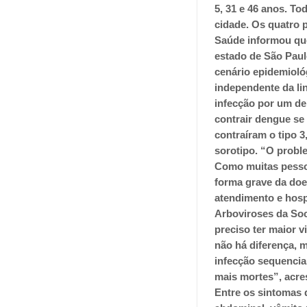
5, 31 e 46 anos. T
cidade. Os quatro 
Saúde informou que
estado de São Paul
cenário epidemioló
independente da li
infecção por um de
contrair dengue se
contraíram o tipo 
sorotipo. “O probl
Como muitas pessoa
forma grave da doe
atendimento e hosp
Arboviroses da Soci
preciso ter maior v
não há diferença, 
infecção sequencia
mais mortes”, acre
Entre os sintomas 