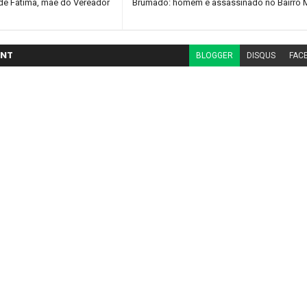
de Fátima, mãe do Vereador
Brumado: homem é assassinado no Bairro 
NT
BLOGGER
DISQUS
FAC