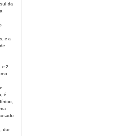
sul da
a
o
, e a
ode
 e 2.
 uma
de
, é
línico,
uma
causado
, dor