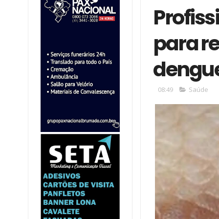
Profiss
para re
dengu
08:49
Saúde