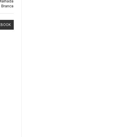
Malhada
Branca
EBOOK