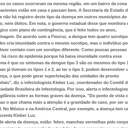
odos os casos ocorreram na mesma região, em um bairro da zona 
pacientes estão em casa e passam bem. A Secretaria de Estado d
 não há registro deste tipo da doença em outros municípios do
o, nem óbitos. Em nota, o governo estadual disse que monitora 
gico com plano de contingência, que é feito todos os anos,
nhagem. De acordo com a Fiocruz, a dengue tem quatro sorotipos
les cria imunidade contra o mesmo sorotipo, mas o indivíduo p
 tiver contato com um sorotipo diferente. Como poucas pessoas
3, há risco de epidemia porque há baixa imunidade contra esse
ema é que os sintomas da dengue tipo 3 são os mesmos do tipo 1
s já tiveram os tipos 1 e 2, ao ter o tipo 3, podem desenvolver
nça, o que pode gerar superlotação das unidades de pronto
itais", diz o infectologista Kleber Luz, coordenador do Comitê 
edade Brasileira de Infectologia. Por isso, alerta o infectologista
igilância sobre as formas graves da doença. "Do ponto de vista c
mas o que chama mais a atenção é a gravidade do caso, por ser 
l. No México e na América Central, por exemplo, a doença tem 
scenta Kleber Luz.
de alerta da doença, estão: febre, manchas vermelhas pelo corpo