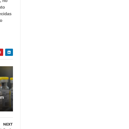
, no
nto
ecidas
do
e
em
NEXT