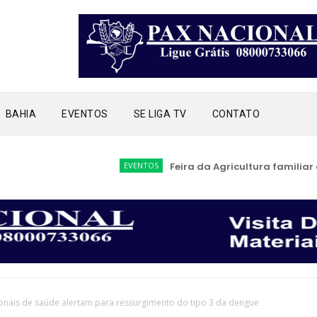
BAHIA
EVENTOS
SE LIGA TV
CONTATO
EVENTOS
Feira da Agricultura familiar acont
ionais de saúde alertam para ressurgimento do tipo 3 da dengue