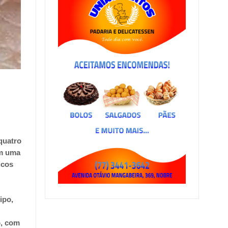
quatro
em uma
icos
ipo,
o, com