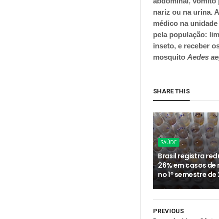
abdominal, vômito
nariz ou na urina.
médico na unidade 
pela população: li
inseto, e receber o
mosquito
Aedes ae
SHARE THIS
SAÚDE
Brasil registra re
26% em casos de 
no 1º semestre de
PREVIOUS