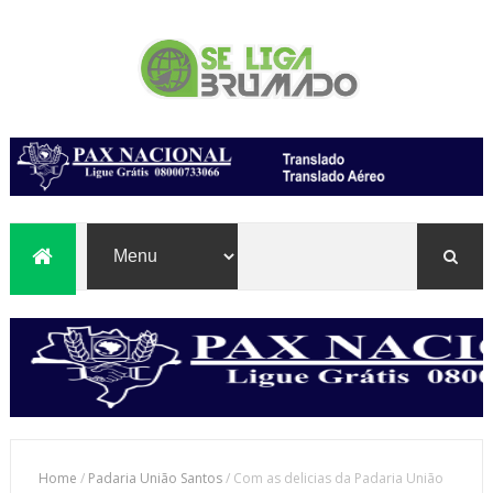
Home
/
Padaria União Santos
/
Com as delicias da Padaria União