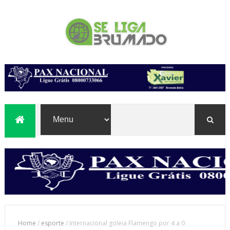
Home
/
esporte
/
Internacional goleia Flamengo por 4 a 0