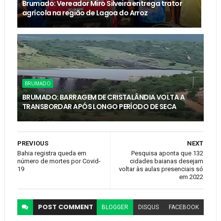
Brumado: Vereador Miro Silveira entrega trator
agrícola na região de Lagoa do Arroz
BRUMADO
BRUMADO: BARRAGEM DE CRISTALÂNDIA VOLTA A
TRANSBORDAR APÓS LONGO PERÍODO DE SECA
PREVIOUS
NEXT
Bahia registra queda em
Pesquisa aponta que 132
número de mortes por Covid-
cidades baianas desejam
19
voltar às aulas presenciais só
em 2022
POST
COMMENT
BLOGGER
DISQUS
FACEBOOK