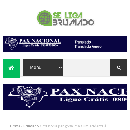
Home
/
Brumado
/
Rotatória perigosa: mais um acidente é