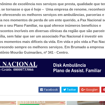
inônimo de excelência nos serviços que presta, qualidade que te
 se tornasse o que é hoje – Uma empresa de renome, reconhec
e oferecendo os melhores serviços em ambulâncias, parcerias e
ria nos momentos de perda de um ente querido, a Pax Nacional s
 o seu Plano Familiar, na qual oferece inúmeros benefícios e
contos incríveis em diversas clínicas da região que são parceir
ília, sem falar que ser um associado Pax Nacional é investir em
 os momentos mais difíceis da vida.
Em vida e pós vida a Pax Nac
ferecendo sempre os melhores serviços. Em Brumado a empresa 
ntônio Mourão Guimarães, nº 341 - Centro.
Facebook
Twitter
Google+