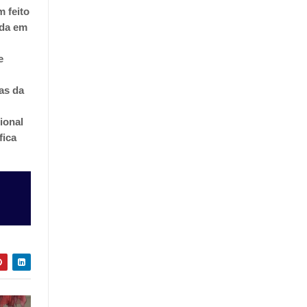
m feito
ida em
e
as da
ional
fica