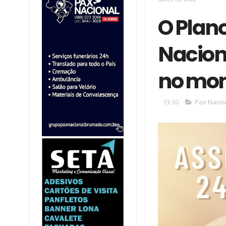
O Plano
Nacion
no mom
13:30
Pax Nacio