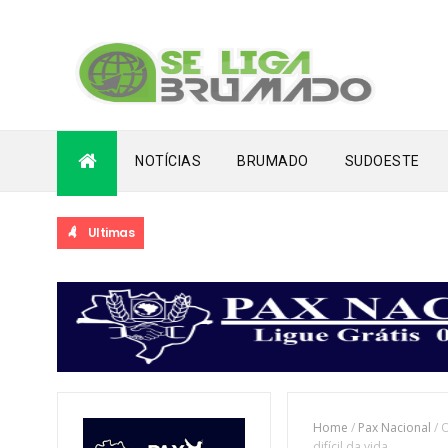
NOTÍCIAS
BRUMADO
SUDOESTE
Ultimas
Home
/
Pax Nacional
/
O
difícil da vida