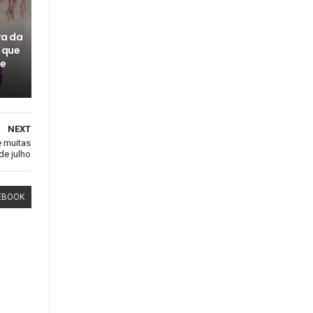
ra da
o que
 e
NEXT
e muitas
de julho
EBOOK