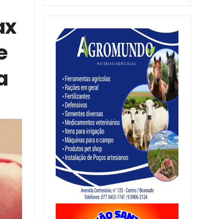
ax
e
a