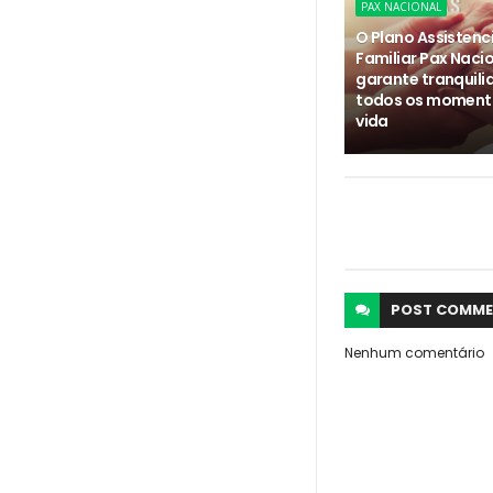
PAX NACIONAL
O Plano Assistenc
Familiar Pax Naci
garante tranquil
todos os moment
vida
POST
COMME
Nenhum comentário