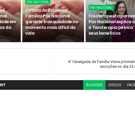
PAX NACIONAL
PAX NACIONAL
ial
O Plano Assistencial
onal
Familiar Pax Nacional
Fisioterapeuta parcei
idade em
garante tranquilidade no
Pax Nacional explica 
os da
momento mais difícil da
é 'fisioterapia pélvica'
vida
seus benefícios
4° Cavalgada da Família Viana promet
emoções no dia 23 
NT
BLOGGER
DISQUS
FAC