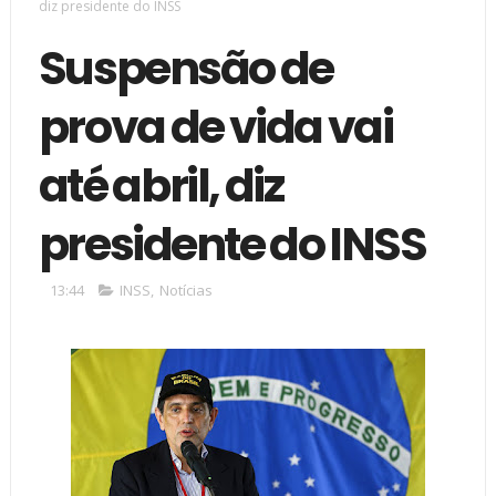
diz presidente do INSS
Suspensão de
prova de vida vai
até abril, diz
presidente do INSS
13:44
INSS
,
Notícias