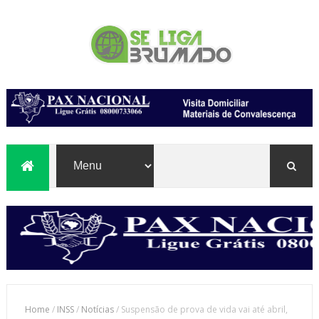
Home
/
INSS
/
Notícias
/
Suspensão de prova de vida vai até abril,