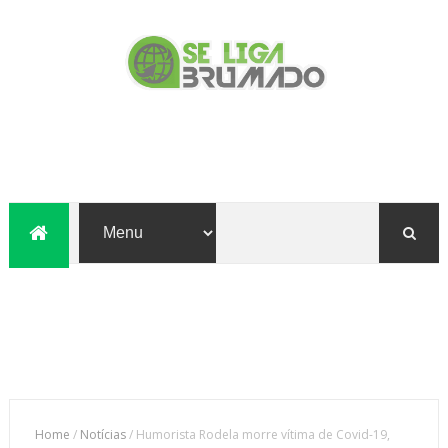
Home
/
Notícias
/
Humorista Rodela morre vítima de Covid-19,