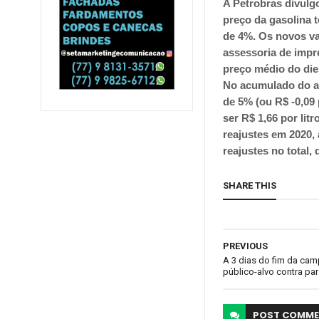
A Petrobras divulg
preço da gasolina t
de 4%. Os novos va
assessoria de impr
preço médio do dies
No acumulado do an
de 5% (ou R$ -0,09 
ser R$ 1,66 por lit
reajustes em 2020, 
reajustes no total
SHARE THIS
PREVIOUS
A 3 dias do fim da ca
público-alvo contra para
POST
COMME