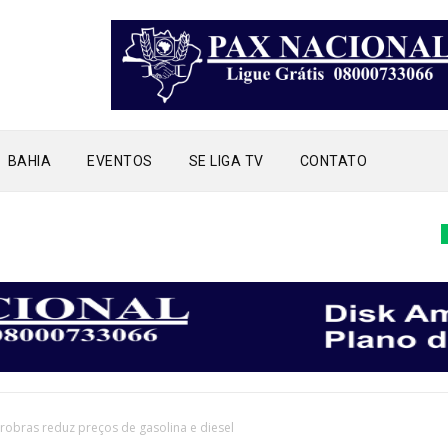
BAHIA
EVENTOS
SE LIGA TV
CONTATO
EVE
robras reduz preços de gasolina e diesel