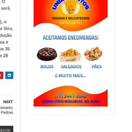
. O
 será
), o
 litro.
edução
sa a
ve 35
m 28
NEXT
ecimento
 Pedras
EBOOK