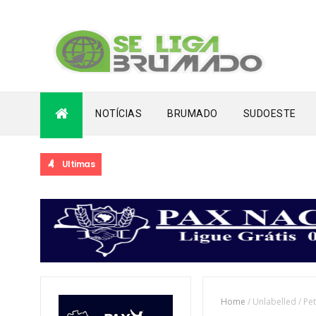
NOTÍCIAS
BRUMADO
SUDOESTE
Ultimas
Home
/
Unlabelled
/
Pet