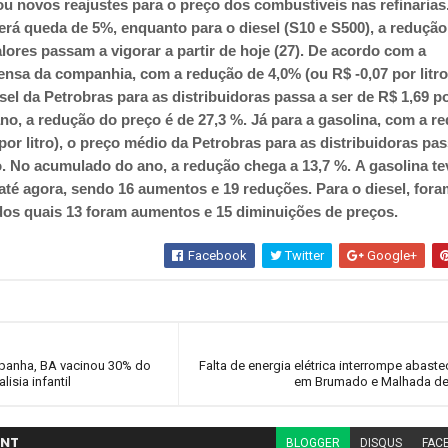
ou novos reajustes para o preço dos combustíveis nas refinarias
erá queda de 5%, enquanto para o diesel (S10 e S500), a redução
lores passam a vigorar a partir de hoje (27). De acordo com a
ensa da companhia, com a redução de 4,0% (ou R$ -0,07 por litro
el da Petrobras para as distribuidoras passa a ser de R$ 1,69 por
o, a redução do preço é de 27,3 %. Já para a gasolina, com a r
por litro), o preço médio da Petrobras para as distribuidoras pas
ro. No acumulado do ano, a redução chega a 13,7 %. A gasolina te
até agora, sendo 16 aumentos e 19 reduções. Para o diesel, fora
, dos quais 13 foram aumentos e 15 diminuições de preços.
Facebook
Twitter
Google+
mpanha, BA vacinou 30% do
Falta de energia elétrica interrompe abast
lisia infantil
em Brumado e Malhada de
NT
BLOGGER
DISQUS
FAC