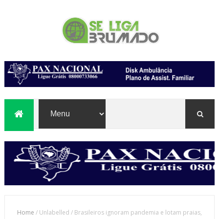
Home
/
Unlabelled
/
Brasileiros ignoram pandemia e lotam praias,