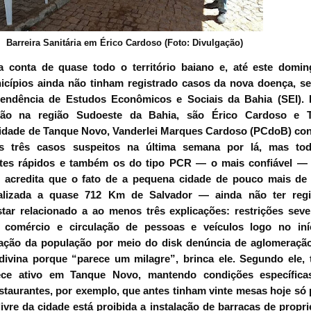
Barreira Sanitária em Érico Cardoso (Foto: Divulgação)
a conta de quase todo o território baiano e, até este doming
cípios ainda não tinham registrado casos da nova doença, s
endência de Estudos Econômicos e Sociais da Bahia (SEI). 
tão na região Sudoeste da Bahia, são Érico Cardoso e 
cidade de Tanque Novo, Vanderlei Marques Cardoso (PCdoB) co
dos três casos suspeitos na última semana por lá, mas to
stes rápidos e também os do tipo PCR — o mais confiável —
 acredita que o fato de a pequena cidade de pouco mais de 
lizada a quase 712 Km de Salvador — ainda não ter regi
tar relacionado a ao menos três explicações: restrições sev
 comércio e circulação de pessoas e veículos logo no iní
ação da população por meio do disk denúncia de aglomeraçã
divina porque “parece um milagre”, brinca ele. Segundo ele,
ce ativo em Tanque Novo, mantendo condições específica
taurantes, por exemplo, que antes tinham vinte mesas hoje s
 livre da cidade está proibida a instalação de barracas de propri