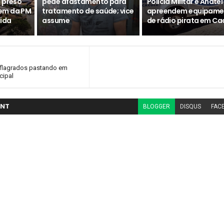
 preso
pede afastamento para
Polícia Militar e Anatel
em da PM
tratamento de saúde; vice
apreendem equipame
eida
assume
de rádio pirata em Ca
 flagrados pastando em
cipal
NT
BLOGGER
DISQUS
FAC