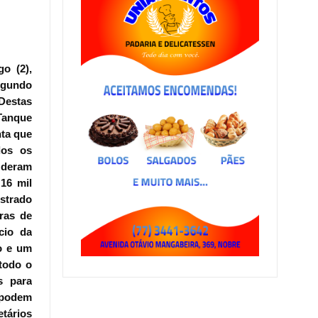
o (2),
egundo
Destas
Tanque
nta que
dos os
 deram
16 mil
strado
eras de
cio da
o e um
 todo o
s para
ó podem
etários