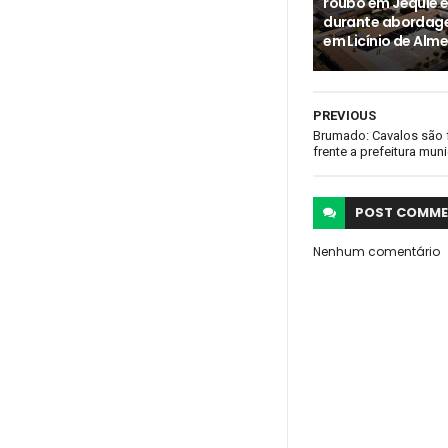
roubo em Jequié é
durante abordag
em Licínio de Alm
PREVIOUS
Brumado: Cavalos são
frente a prefeitura muni
POST
COMME
Nenhum comentário