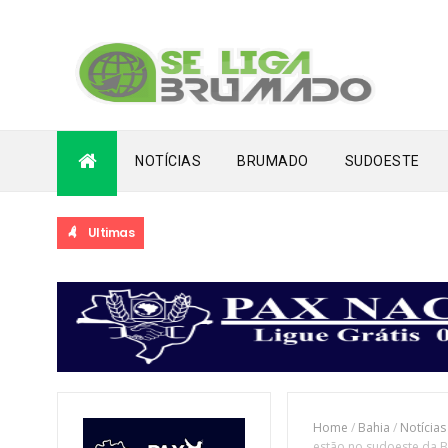
NOTÍCIAS
BRUMADO
SUDOESTE
Ultimas
Home
/
Bahia
/
Notícias
estão no sudoeste da B