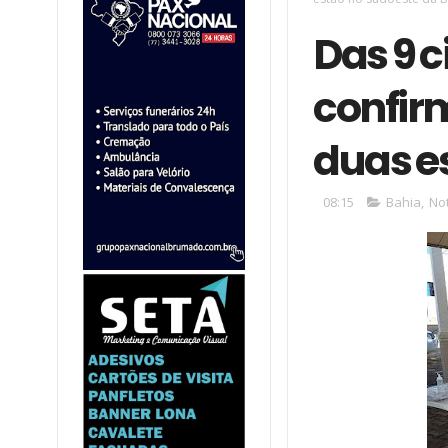
Das 9 
confir
duas e
08:15
Bahia
,
Not