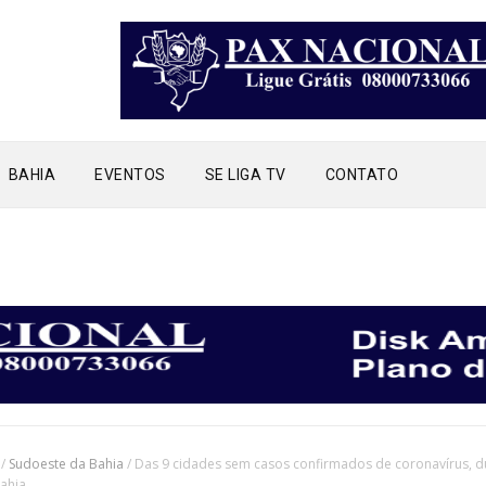
BAHIA
EVENTOS
SE LIGA TV
CONTATO
/
Sudoeste da Bahia
/
Das 9 cidades sem casos confirmados de coronavírus, d
ahia