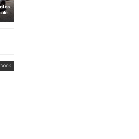
ntos
culé
EBOOK