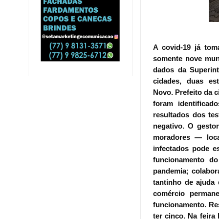
A covid-19 já tom
somente nove muni
dados da Superint
cidades, duas es
Novo.
Prefeito da 
foram identifica
resultados dos te
negativo.
O gestor
moradores — loca
infectados pode es
funcionamento do
pandemia; colabor
tantinho de ajuda 
comércio permane
funcionamento. Res
ter cinco. Na feira