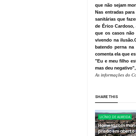
que não sejam mora
Nas entradas para 
sanitárias que faz
de Érico Cardoso, 
que os casos não 
vivendo na ilusão
batendo perna na
comenta ela que es
"Eu e meu filho es
mas deu negativo"
As informações do C
SHARE THIS
LICÍNIO DE ALMEIDA
Homem com man
prisão em aberto 