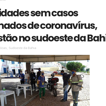
cidades sem casos
mados de coronavírus,
stão no sudoeste da Bah
ícias
,
Sudoeste da Bahia