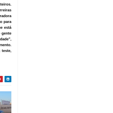
teiros.
rreiras
oradora
ão para
e está
 gente
dade",
amento.
 teste,