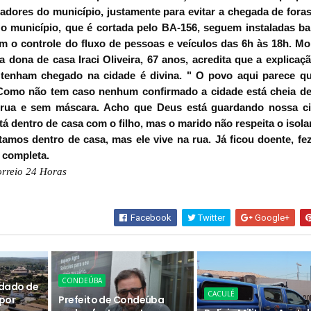
dores do município, justamente para evitar a chegada de foras
o município, que é cortada pelo BA-156, seguem instaladas ba
em o controle do fluxo de pessoas e veículos das 6h às 18h. M
a dona de casa Iraci Oliveira, 67 anos, acredita que a explicaç
tenham chegado na cidade é divina. " O povo aqui parece qu
.Como não tem caso nenhum confirmado a cidade está cheia de
 rua e sem máscara. Acho que Deus está guardando nossa ci
tá dentro de casa com o filho, mas o marido não respeita o isol
tamos dentro de casa, mas ele vive na rua. Já ficou doente, fez
, completa.
orreio 24 Horas
Facebook
Twitter
Google+
CONDEÚBA
dado de
CACULÉ
por
Prefeito de Condeúba