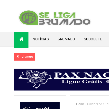
NOTÍCIAS
BRUMADO
SUDOESTE
Ultimas
Home
/
Unlabelled
/
Co