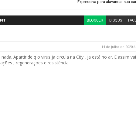
Expressiva para alavancar sua 
NT
BLOGGER
DISQUS
FAC
14 de julho de 2020 à
nada. Apartir de q o virus ja circula na City , ja está no ar. E assim va
ações , regeneraçoes e resistência.