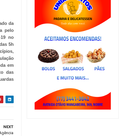
tado da
a pelo
-19 no
 das 5h
cípios,
culação
inda em
to das
guardas
NEXT
 Agência