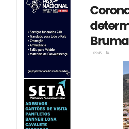
Corona
determ
Bruma
09:45