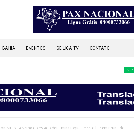
BAHIA
EVENTOS
SE LIGA TV
CONTATO
EVENTOS
ronavírus: Governo do estado determina toque de recolher em Brumado