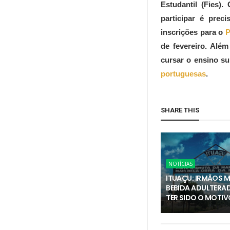
Estudantil (Fies)
participar é prec
inscrições para o
P
de fevereiro. Alé
cursar o ensino s
portuguesas
.
SHARE THIS
NOTÍCIAS
ITUAÇU: IRMÃOS 
BEBIDA ADULTERA
TER SIDO O MOTIV