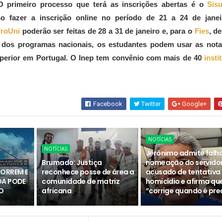
. O primeiro processo que terá as inscrições abertas é o
Sis
iso fazer a inscrição online no período de 21 a 24 de janei
roUni
poderão ser feitas de 28 a 31 de janeiro e, para o
Fies
, de
m dos programas nacionais, os estudantes podem usar as nota
uperior em Portugal. O Inep tem convênio com mais de 40
insti
Facebook
Twitter
Google+
NOTÍCIAS
NOTÍCIAS
Jerônimo admite falh
Brumado: Justiça
nomeação do servido
MORREM E
reconhece posse de área a
acusado de tentativa
DA PODE
comunidade de matriz
homicídio e afirma qu
O
africana
”corrige quando é pre