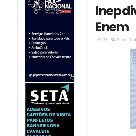
Inep di
Enem
09:33
Enem
,
Not