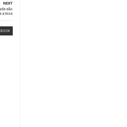
NEXT
ade são
 a tiros
EBOOK