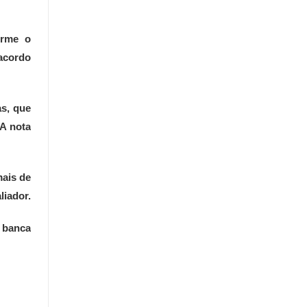
orme o
 acordo
as, que
A nota
mais de
liador.
 banca