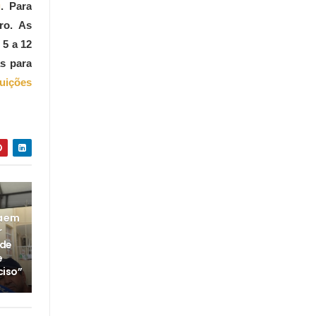
u
. Para
ro. As
 5 a 12
s para
tuições
a em
r
 de
e
ciso”