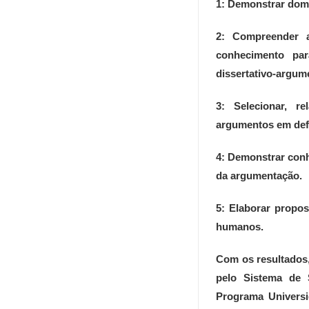
1: Demonstrar domí
2: Compreender a
conhecimento par
dissertativo-argum
3: Selecionar, re
argumentos em def
4: Demonstrar conh
da argumentação.
5: Elaborar propos
humanos.
Com os resultados,
pelo Sistema de S
Programa Universi