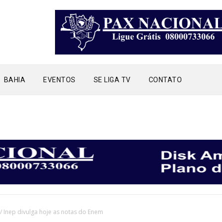
BAHIA
EVENTOS
SE LIGA TV
CONTATO
/
Inep divulga hoje as notas do Enem