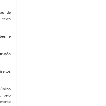
eas de
 texto
iões e
strução
ireitos
público
, pelo
amento