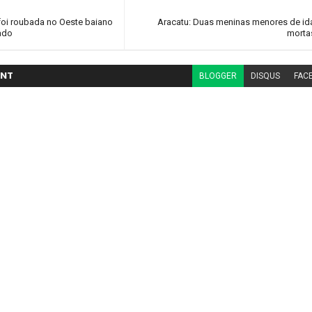
foi roubada no Oeste baiano
Aracatu: Duas meninas menores de id
ado
mortas
NT
BLOGGER
DISQUS
FAC