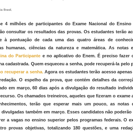
ia Brasil,
se 4 milhões de participantes do Exame Nacional do Ensino
o consultar os resultados das provas. Os estudantes terão a
e à pontuação de cada uma das quatro áreas de conheci
ias humanas, ciências da natureza e matemática. As notas e
ina do Participante
e no aplicativo do Enem. É preciso fazer 
a cadastrada. Quem esqueceu a senha, pode recuperá-la pelo 
o recuperar a senha.
Agora os estudantes terão acesso apenas 
redação. O espelho da prova, que contém detalhes da correç
gado em março, 60 dias após a divulgação do resultado individ
ecurso. Os chamados treineiros, aqueles que fizeram o exame 
onhecimentos, terão que esperar mais um pouco, as notas 
ão divulgadas também em março. Esses candidatos não poderão 
er a vagas no ensino superior pelos programas federais. O e
ro provas objetivas, totalizando 180 questões, e uma redaç