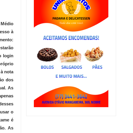
 Médio
cesso à
mento:
starão
o login
próprio
à nota
ão dos
ual. As
apenas
desses
usar o
xame é
ão. As