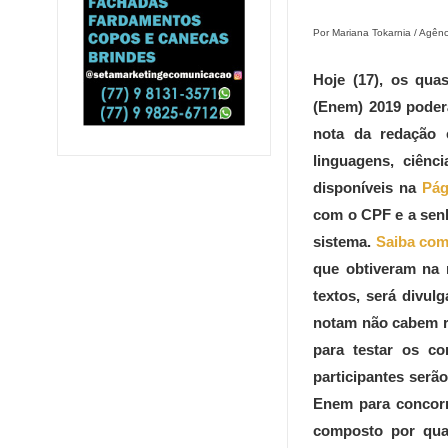
Por
Mariana Tokarnia / Agênc
Hoje (17), os qua
(Enem) 2019 poderã
nota da redação 
linguagens, ciênc
disponíveis na
Pág
com o CPF e a senh
sistema.
Saiba com
que obtiveram na 
textos, será divul
notam não cabem r
para testar os c
participantes ser
Enem para concorr
composto por quat