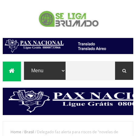
Home
/
Brasil
/
Delegado faz alerta para riscos de "novelas de