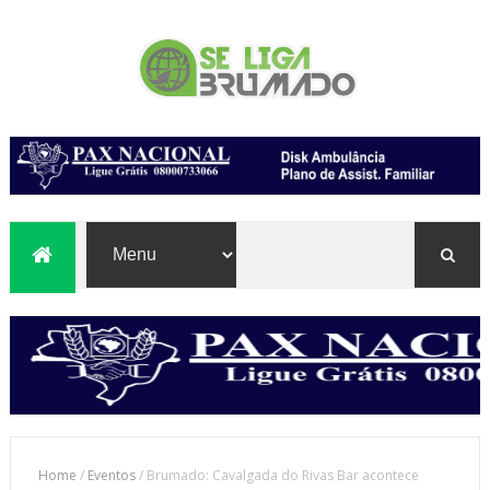
Home
/
Eventos
/
Brumado: Cavalgada do Rivas Bar acontece