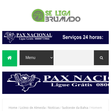
Home
/
Licínio de Almeida
/
Notícias
/
Sudoeste da Bahia
/
Homem