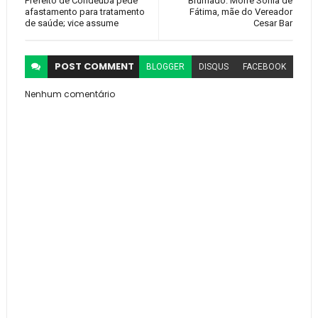
Prefeito de Condeúba pede
Brumado: Morre Sônia de
afastamento para tratamento
Fátima, mãe do Vereador
de saúde; vice assume
Cesar Bar
POST
COMMENT
BLOGGER
DISQUS
FACEBOOK
Nenhum comentário