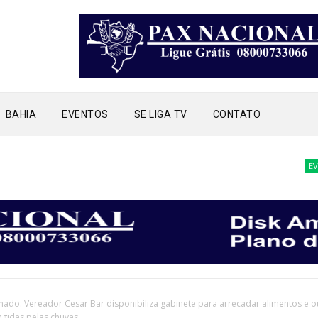
BAHIA
EVENTOS
SE LIGA TV
CONTATO
EVENTOS
ado: Vereador Cesar Bar disponibiliza gabinete para arrecadar alimentos e o
ingidas pelas chuvas