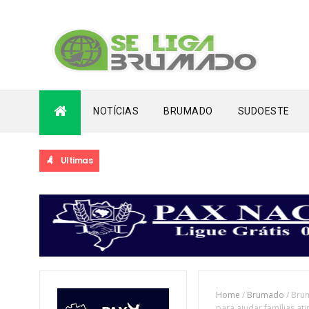
NOTÍCIAS
BRUMADO
SUDOESTE
Ultimas
Home
/
Brumado
/
Brum
para ajudar famílias at