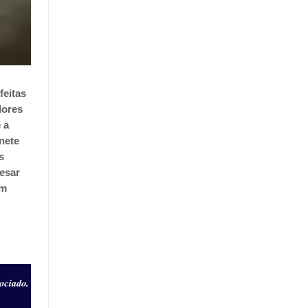
feitas
dores
 a
nete
s
Cesar
ém