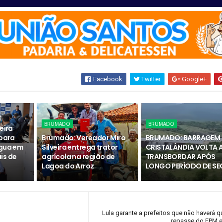
Facebook
Twitter
Google+
BRUMADO
BRUMADO
eira
 para
Brumado: Vereador Miro
BRUMADO: BARRAGEM 
água em
Silveira entrega trator
CRISTALÂNDIA VOLTA 
is de
agrícola na região de
TRANSBORDAR APÓS
Lagoa do Arroz
LONGO PERÍODO DE SE
Lula garante a prefeitos que não haverá 
repasse do FPM e