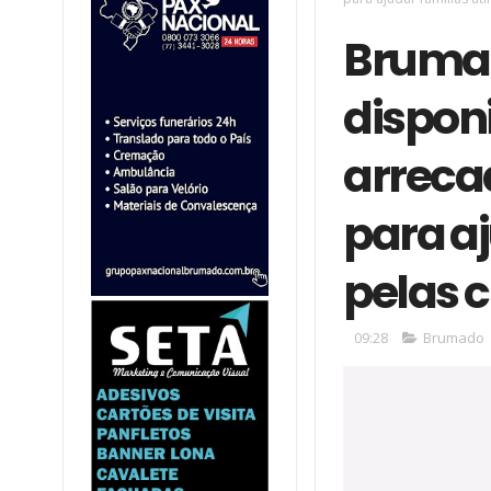
Brumad
disponi
arreca
para aj
pelas 
09:28
Brumado