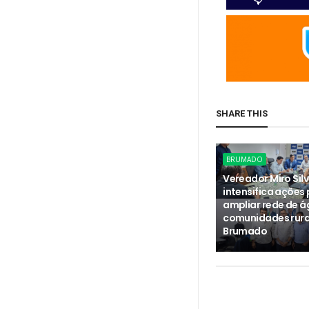
SHARE THIS
BRUMADO
Vereador Miro Silv
intensifica ações
ampliar rede de 
comunidades rura
Brumado