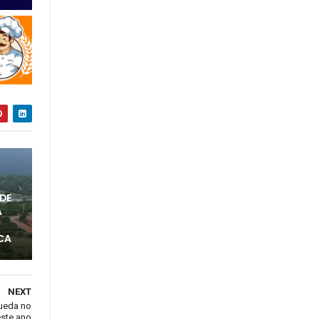
DE
A
CA
NEXT
queda no
ste ano