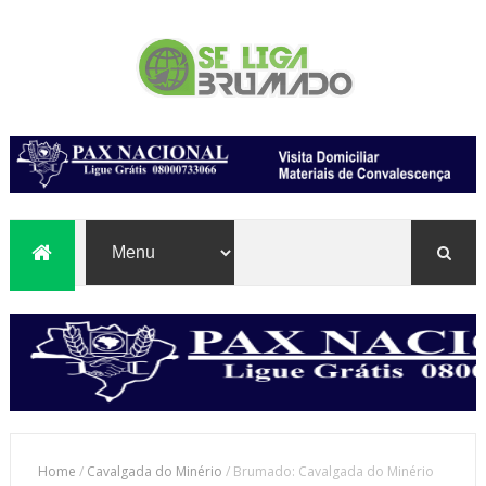
Home
/
Cavalgada do Minério
/
Brumado: Cavalgada do Minério