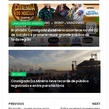
CAVALGADA DO MINÉRIO
Brumado: Cavalgada do Minério acontece no dia 22
de outubro e promete reunir grande público de
toda região
BRUMADO
Cavalgada Do Minério teve recorde de público
registrado e entra para história
PREVIOUS
NEXT
Brumado: Jovem morre após
Bahia receberá investimento