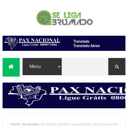
Home
/
Brumado
/
Brumado: Jovem é assassinado durante evento