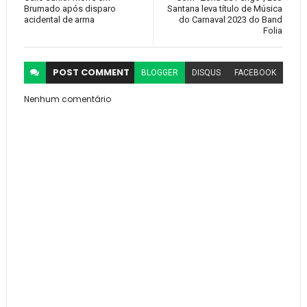
Brumado após disparo
Santana leva título de Música
acidental de arma
do Carnaval 2023 do Band
Folia
POST
COMMENT
BLOGGER
DISQUS
FACEBOOK
Nenhum comentário