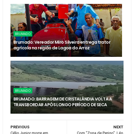
BRUMADO
Brumado: Vereador Miro Silveira entrega trator
agrícola na região de Lagoa do Arroz
BRUMADO
BRUMADO: BARRAGEM DE CRISTALÂNDIA VOLTA A
TRANSBORDAR APÓS LONGO PERÍODO DE SECA
PREVIOUS
NEXT
Célio Junior morre em
Com "Zona de Perigo", Léo