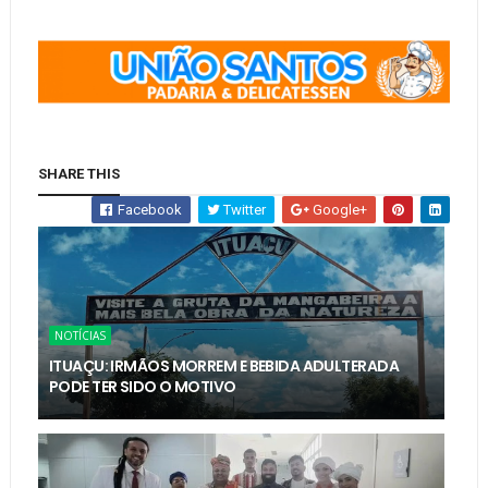
SHARE THIS
Facebook
Twitter
Google+
NOTÍCIAS
ITUAÇU: IRMÃOS MORREM E BEBIDA ADULTERADA
PODE TER SIDO O MOTIVO