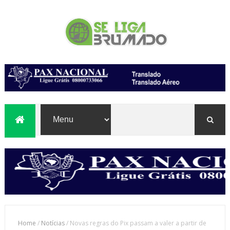
Home
/
Notícias
/
Novas regras do Pix passam a valer a partir de