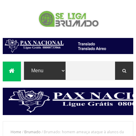
Home
/
Brumado
/
Brumado: homem ameaça ataque à alunos da