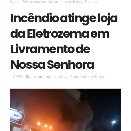
loja da Eletrozema em Livramento de Nossa Senhora
Incêndio atinge loja
da Eletrozema em
Livramento de
Nossa Senhora
07:53
Livramento
,
Notícias
,
Sudoeste da Bahia