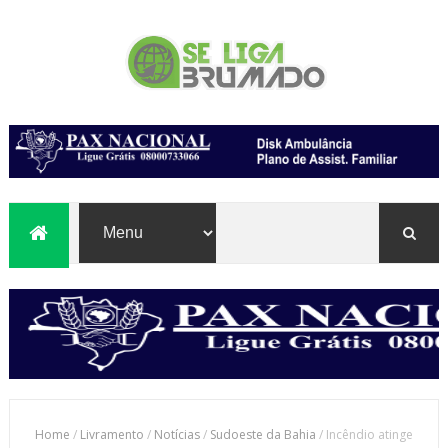
Home
/
Livramento
/
Notícias
/
Sudoeste da Bahia
/
Incêndio atinge