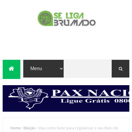
Home
/
Eleição
/
Veja como fazer para regularizar o seu título de