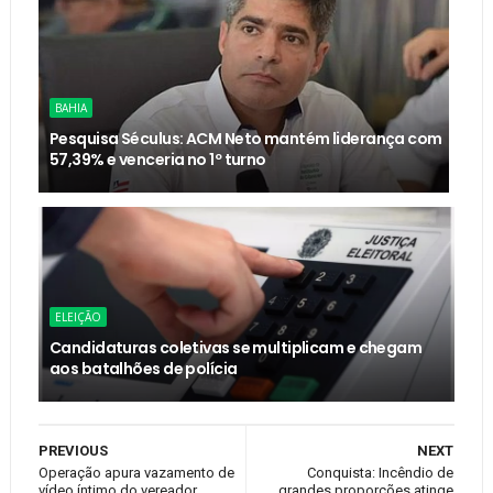
BAHIA
Pesquisa Séculus: ACM Neto mantém liderança com
57,39% e venceria no 1º turno
ELEIÇÃO
Candidaturas coletivas se multiplicam e chegam
aos batalhões de polícia
PREVIOUS
NEXT
Operação apura vazamento de
Conquista: Incêndio de
vídeo íntimo do vereador
grandes proporções atinge