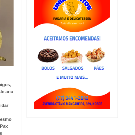
migos,
 de ano
idar
Mesmo
 Pax
e