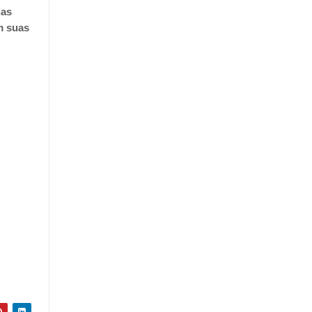
ias
m suas