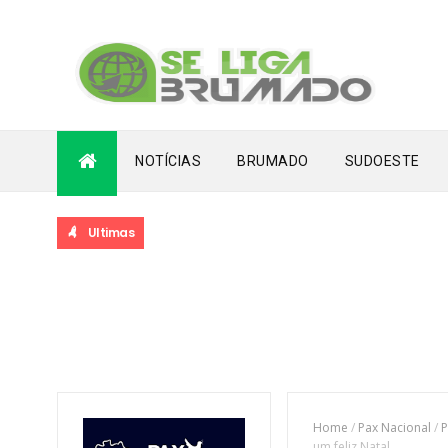
NOTÍCIAS
BRUMADO
SUDOESTE
Ultimas
IA VOLTA A TRANSBORDAR APÓS LONGO PERÍODO DE SECA
Home
/
Pax Nacional
/
P
um feliz Natal