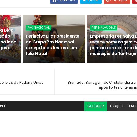
PAX NACIONAL
PERINALVA DIAS
a Dias
sário
Perinalva Dias presidente
Empresária Perinalva 
 ao lado
do Grupo Pax Nacional
recebe homenagem 
gos e
deseja boas festas e um
primeira professora d
feliz Natal
município de Tanhaçu
delícias da Padaria União
Brumado: Barragem de Cristalândia tr
após fortes chuvas n
NT
BLOGGER
DISQUS
FAC