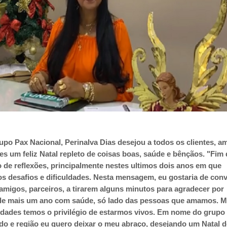
upo Pax Nacional, Perinalva Dias desejou a todos os clientes, a
res um feliz Natal repleto de coisas boas, saúde e bênçãos. "Fim
de reflexões, principalmente nestes ultimos dois anos em que
s desafios e dificuldades. Nesta mensagem, eu gostaria de conv
amigos, parceiros, a tirarem alguns minutos para agradecer por
de mais um ano com saúde, só lado das pessoas que amamos. 
ldades temos o privilégio de estarmos vivos. Em nome do grupo
o e região eu quero deixar o meu abraço, desejando um Natal d