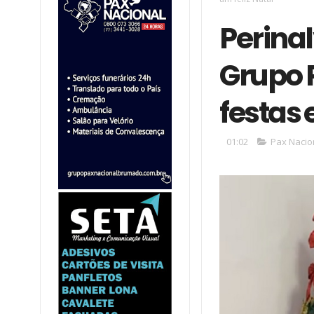
Perinal
Grupo 
festas 
01:02
Pax Nacio