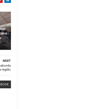
Dias
como
o
NEXT
ansborda
a região
EBOOK