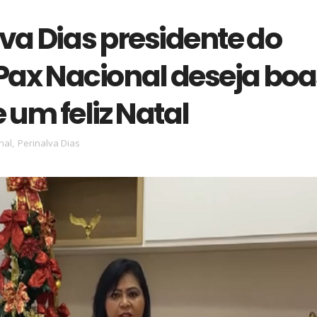
va Dias presidente do
Pax Nacional deseja boa
e um feliz Natal
nal
,
Perinalva Dias