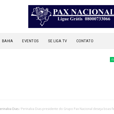
BAHIA
EVENTOS
SE LIGA TV
CONTATO
EVENTO
erinalva Dias
/
Perinalva Dias presidente do Grupo Pax Nacional deseja boas fe