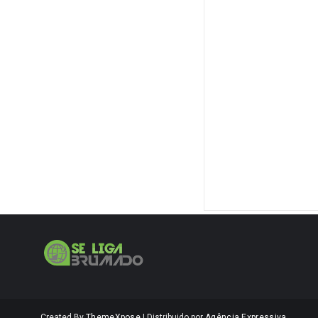
Created By
ThemeXpose
| Distribuido por
Agência Expressiva