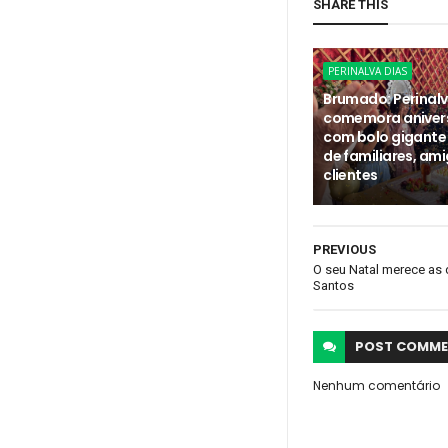
SHARE THIS
PERINALVA DIAS
Brumado: Perinalv
comemora aniver
com bolo gigante
de familiares, ami
clientes
PREVIOUS
O seu Natal merece as 
Santos
POST
COMME
Nenhum comentário