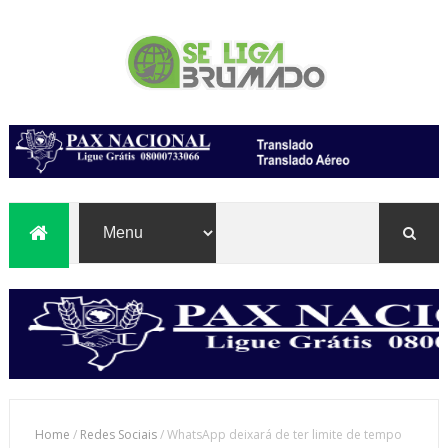
Home
/
Redes Sociais
/
WhatsApp deixará de ter limite de tempo