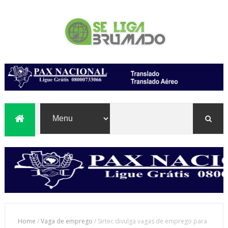
Home
/
Vaga de emprego
/
Sirtec divulga vagas de emprego para