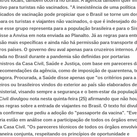
utros locais, também ocorra no Brasil. A agência também quer i
ativo para turistas não vacinados. "A inexistência de uma política
ficados de vacinação pode propiciar que o Brasil se torne um do
ara os turistas e viajantes não vacinados, o que é indesejado d
ue esse grupo representa para a população brasileira e para o S
sse a Anvisa em nota enviada ao Planalto. Já as regras para ent
 são mais específicas e ainda não há permissão para transporte 
ros países. O governo deu aval apenas para cruzeiros internos.
ada no Brasil durante a pandemia são definidas por portarias
nistros da Casa Civil, Saúde e Justiça, com base em pareceres d
 recomendações da agência, como de imposição de quarentena, 
agora. Procurada, a Saúde disse apenas que "os critérios para a
iros ou brasileiros vindos do exterior ao país são elaborados d
inisterial, visando sempre a segurança e o bem-estar da populaç
 Civil divulgou nota nesta quinta-feira (25) afirmando que não ho
as regras sobre a entrada de viajantes no Brasil. O texto foi div
a confirmar que pediu a adoção do "passaporte da vacina". "Eve
ia estão em análise com a participação de todos os órgãos env
 a Casa Civil. "Os pareceres técnicos de todos os órgãos envolv
aneira conjunta, respeitando os princípios de oportunidade e