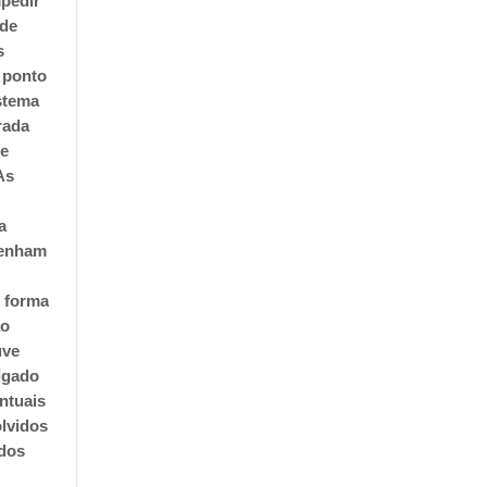
mpedir
 de
s
o ponto
istema
rada
de
As
a
tenham
e forma
ão
uve
ulgado
ntuais
olvidos
idos