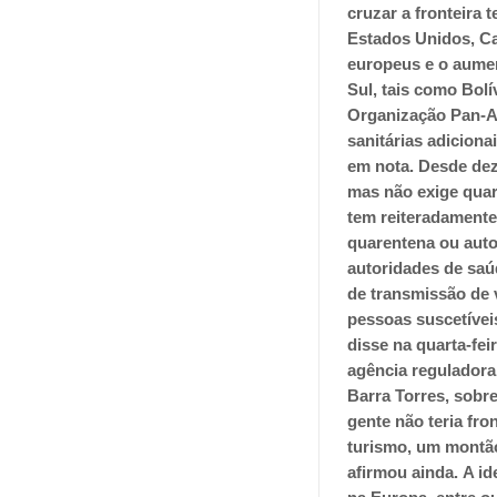
cruzar a fronteira t
Estados Unidos, Ca
europeus e o aume
Sul, tais como Bol
Organização Pan-A
sanitárias adicion
em nota.
Desde dez
mas não exige quar
tem reiteradamente
quarentena ou auto
autoridades de saú
de transmissão de v
pessoas suscetíveis
disse na quarta-fei
agência reguladora
Barra Torres, sobr
gente não teria fr
turismo, um montão 
afirmou ainda.
A id