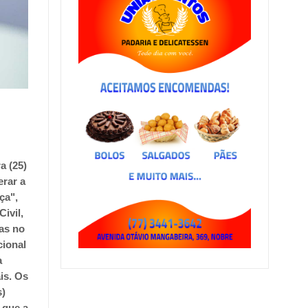
a (25)
erar a
ça",
ivil,
ras no
cional
a
ais.
Os
s)
 que a