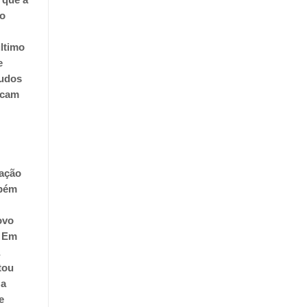
do
último
e
tudos
icam
ração
mbém
ovo
.
Em
a
tou
 a
e