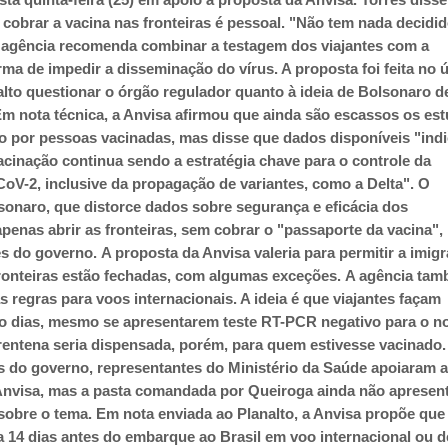
 cobrar a vacina nas fronteiras é pessoal. "Não tem nada decidi
 agência recomenda combinar a testagem dos viajantes com a
ma de impedir a disseminação do vírus. A proposta foi feita no 
alto questionar o órgão regulador quanto à ideia de Bolsonaro d
m nota técnica, a Anvisa afirmou que ainda são escassos os es
o por pessoas vacinadas, mas disse que dados disponíveis "ind
acinação continua sendo a estratégia chave para o controle da
oV-2, inclusive da propagação de variantes, como a Delta".
O
lsonaro, que distorce dados sobre segurança e eficácia dos
penas abrir as fronteiras, sem cobrar o "passaporte da vacina",
es do governo.
A proposta da Anvisa valeria para permitir a imig
 fronteiras estão fechadas, com algumas exceções.
A agência ta
 regras para voos internacionais. A ideia é que viajantes façam
o dias, mesmo se apresentarem teste RT-PCR negativo para o n
rentena seria dispensada, porém, para quem estivesse vacinado
s do governo, representantes do Ministério da Saúde apoiaram 
nvisa, mas a pasta comandada por Queiroga ainda não apresen
sobre o tema.
Em nota enviada ao Planalto, a Anvisa propõe que
da 14 dias antes do embarque ao Brasil em voo internacional ou d