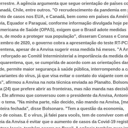
errestre.
A agência argumenta que segue orientação de países 
nadá, Chile, entre outros.
"O recrudescimento da pandemia em 
nto de casos nos EUA, e Canadá, bem como em países da Améri
ívia, Equador e Paraguai, conforme informação divulgada hoje pe
mericana de Saúde (OPAS), exigem que o Brasil adote medidas
ais, de modo a proteger sua população", disseram Conass e Co
embro de 2020, o governo cobra a apresentação do teste RT-PC
entena, apesar de a Anvisa sugerir essa medida há meses.
"A An
 reforçado ao Comitê Interministerial a importância da medida d
quarentena, que, se cumprida de acordo com as orientações da
de, permite maior segurança à saúde pública, interrompendo a c
ariantes do vírus, já que visa evitar o contato do viajante com o
", afirmou a Anvisa na nota técnica enviada ao Planalto.
Bolson
ra (24) que prefere abrir as fronteiras, mas não manda nas decis
. Ele afirmou que conversou com o presidente da Anvisa, Antoni
e o tema.
"Na minha parte, não decido, não mando na Anvisa, [ma
onteira fechada", disse Bolsonaro. "Tem a questão da economia,
de coisas. E o vírus, já falei para vocês, tem de conviver com el
eia da Anvisa é evitar que o aumento de casos da Covid-19 regis