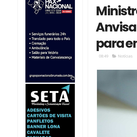
Ministr
Anvisa 
para en
08:49
Notícias