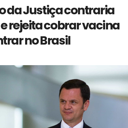
o da Justiça contraria
e rejeita cobrar vacina
trar no Brasil