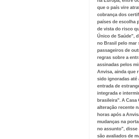
na Europa, entre o
que o país vire atr
cobrança dos certi
países de escolha p
de vista do risco q
Único de Saúde", di
no Brasil pelo mar
passageiros de out
regras sobre a entr
assinadas pelos mi
Anvisa, ainda que
sido ignoradas até 
entrada de estrange
integrada e interm
brasileira". A Casa
alteração recente n
horas após a Anvis
mudanças na portar
no assunto", disse
são avaliados de m