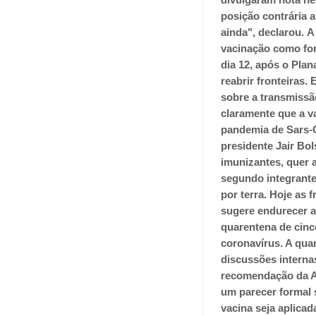
posição contrária a
ainda", declarou.
A
vacinação como for
dia 12, após o Plan
reabrir fronteiras.
E
sobre a transmissã
claramente que a v
pandemia de Sars-C
presidente Jair Bo
imunizantes, quer a
segundo integrant
por terra. Hoje as
sugere endurecer as
quarentena de cinc
coronavírus. A qua
discussões interna
recomendação da A
um parecer formal 
vacina seja aplica