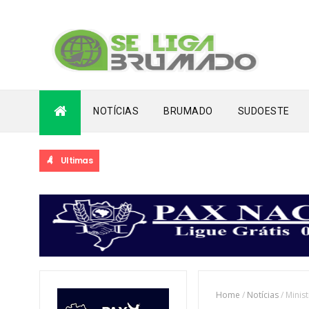
NOTÍCIAS
BRUMADO
SUDOESTE
Ultimas
DIA VOLTA A TRANSBORDAR APÓS LONGO PERÍODO DE SECA
Home
/
Notícias
/
Minist