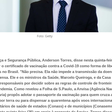
Foto: Getty
ça e Segurança Pública, Anderson Torres, disse nesta quinta-feir
 o certificado de vacinação contra a Covid-19 como forma de lib
s no Brasil.
"Não precisa. Ela não impede a transmissão da doen
ensa. Ele e os ministros da Saúde, Marcelo Queiroga, e da Casa C
responsáveis por decidir sobre as regras de controle de frontei
andemia.
Como revelou a Folha de S.Paulo, a Anvisa (Agência Na
tária) propôs adotar o passaporte da vacinação para quem cruza 
 por terra ou para dispensar a quarentena após voos internacion
tários de saúde de estados (Conass) e de municípios (Conasem
ta quinta-feira (25) em apoio à proposta da Anvisa.
Torres disse