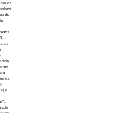
como os
países
ca do
la
nasems
R,
visa
e
s
adeia
utras
aro
ões da
o
s] a
e",
trado