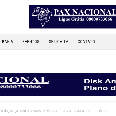
BAHIA
EVENTOS
SE LIGA TV
CONTATO
EVENT
ro da Justiça contraria Anvisa e rejeita cobrar vacina para entrar no Brasil