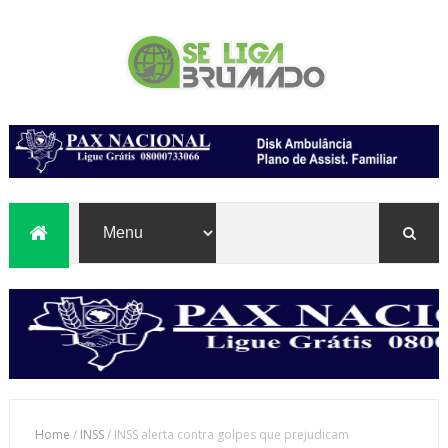
Home
/
INSS
/
INSS alerta contra golpes que prejudicam