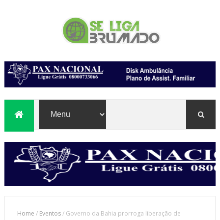
Home
/
Eventos
/
Governo da Bahia prorroga liberação de