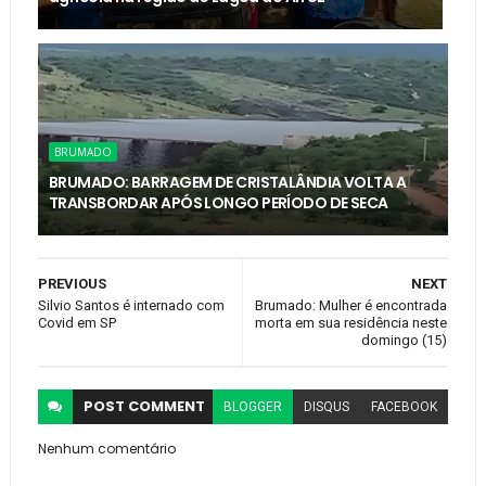
BRUMADO
BRUMADO: BARRAGEM DE CRISTALÂNDIA VOLTA A
TRANSBORDAR APÓS LONGO PERÍODO DE SECA
PREVIOUS
NEXT
Silvio Santos é internado com
Brumado: Mulher é encontrada
Covid em SP
morta em sua residência neste
domingo (15)
POST
COMMENT
BLOGGER
DISQUS
FACEBOOK
Nenhum comentário