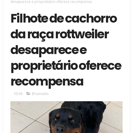
desaparece e proprietário oferece recompensa
Filhote de cachorro
da raça rottweiler
desaparece e
proprietário oferece
recompensa
10:36
Brumado