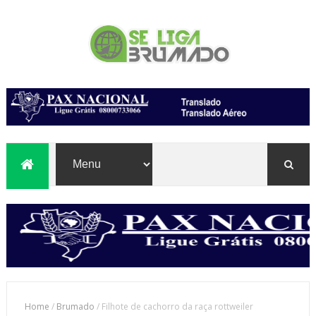
Home
/
Brumado
/
Filhote de cachorro da raça rottweiler