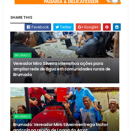
SHARE THIS
Facebook
Twitter
Google+
BRUMADO
Vereador Miro Silveira intensifica ações para
ampliar rede de água em comunidades rurais de
Brumado
BRUMADO
Brumado: Vereador Miro Silveira entrega trator
agrícola na região de Lagoa do Arroz