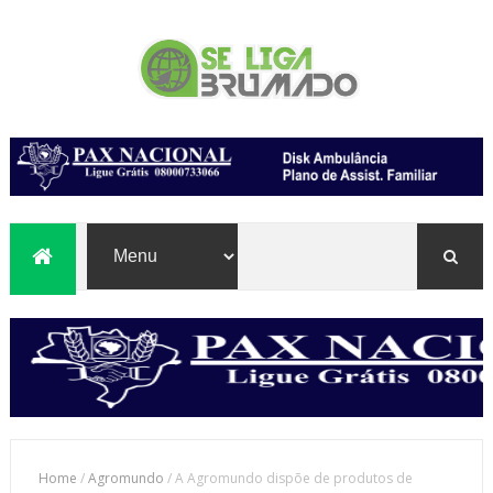
Home
/
Agromundo
/
A Agromundo dispõe de produtos de