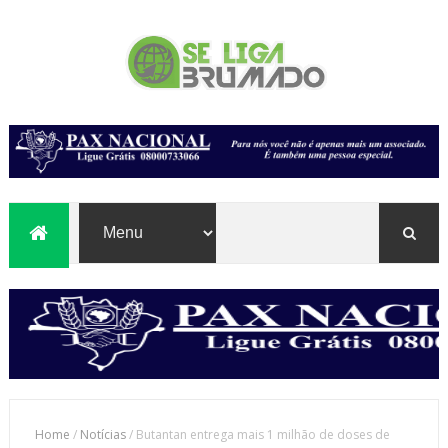
Home
/
Notícias
/
Butantan entrega mais 1 milhão de doses de