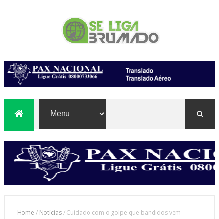
Home
/
Notícias
/
Cuidado com o golpe que bandidos vem