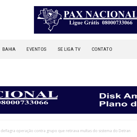
BAHIA
EVENTOS
SE LIGA TV
CONTATO
 deflagra operação contra grupo que retirava multas do sistema do Detran