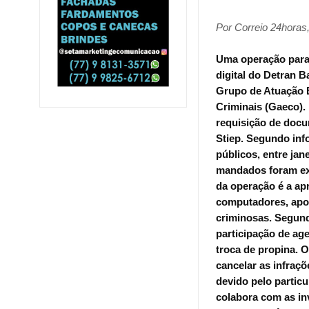
Por Correio 24horas
Uma operação para 
digital do Detran B
Grupo de Atuação 
Criminais (Gaeco)
requisição de docu
Stiep.
Segundo info
públicos, entre jan
mandados foram exp
da operação é a ap
computadores, apon
criminosas.
Segund
participação de ag
troca de propina. O
cancelar as infraç
devido pelo particu
colabora com as in