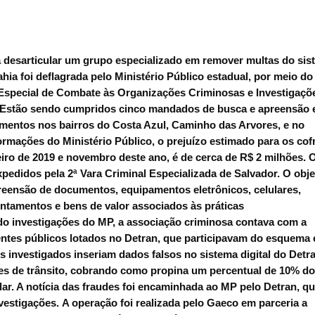
,
desarticular um grupo especializado em remover multas do sis
ahia foi deflagrada pelo Ministério Público estadual, por meio do
Especial de Combate às Organizações Criminosas e Investigaçõ
. Estão sendo cumpridos cinco mandados de busca e apreensão 
mentos nos bairros do Costa Azul, Caminho das Arvores, e no
rmações do Ministério Público, o prejuízo estimado para os cof
eiro de 2019 e novembro deste ano, é de cerca de R$ 2 milhões. 
edidos pela 2ª Vara Criminal Especializada de Salvador.
O obje
reensão de documentos, equipamentos eletrônicos, celulares,
tamentos e bens de valor associados às práticas
o investigações do MP, a associação criminosa contava com a
entes públicos lotados no Detran, que participavam do esquema
s investigados inseriam dados falsos no sistema digital do Detr
ões de trânsito, cobrando como propina um percentual de 10% do
lar. A notícia das fraudes foi encaminhada ao MP pelo Detran, q
vestigações.
A operação foi realizada pelo Gaeco em parceria a