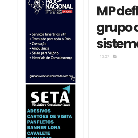
MP def
grupo 
sistem
10:07