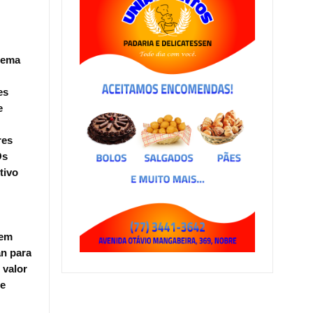
tema
es
e
res
Os
tivo
 em
an para
 valor
ue