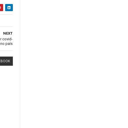
NEXT
r covid-
 no país
EBOOK