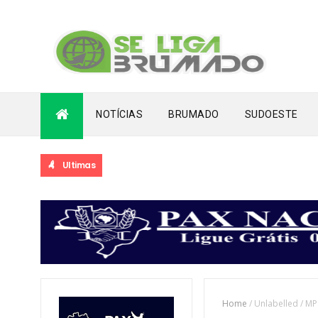
NOTÍCIAS
BRUMADO
SUDOESTE
Ultimas
Home
/
Unlabelled
/
MP