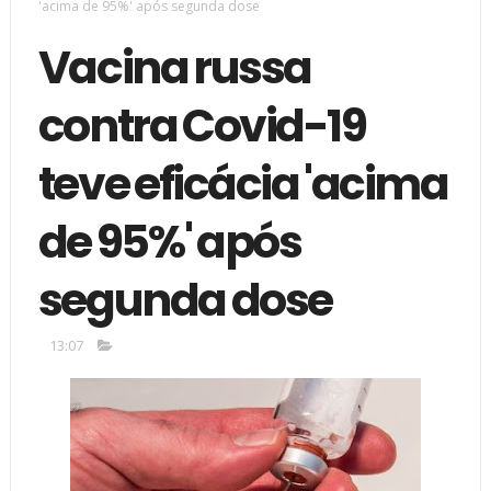
'acima de 95%' após segunda dose
Vacina russa
contra Covid-19
teve eficácia 'acima
de 95%' após
segunda dose
13:07