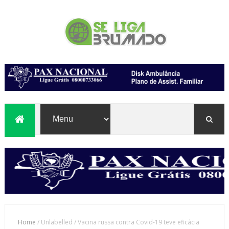
Home
/
Unlabelled
/
Vacina russa contra Covid-19 teve eficácia