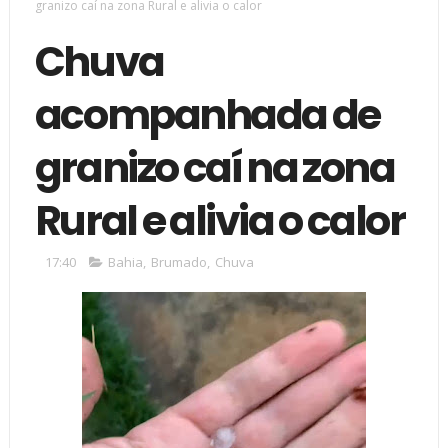
granizo caí na zona Rural e alivia o calor
Chuva
acompanhada de
granizo caí na zona
Rural e alivia o calor
17:40
Bahia
,
Brumado
,
Chuva