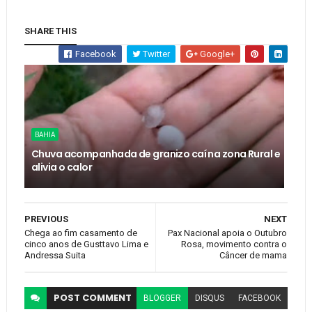
SHARE THIS
Facebook
Twitter
Google+
BAHIA
Chuva acompanhada de granizo caí na zona Rural e
alivia o calor
PREVIOUS
NEXT
Chega ao fim casamento de
Pax Nacional apoia o Outubro
cinco anos de Gusttavo Lima e
Rosa, movimento contra o
Andressa Suita
Câncer de mama
POST
COMMENT
BLOGGER
DISQUS
FACEBOOK