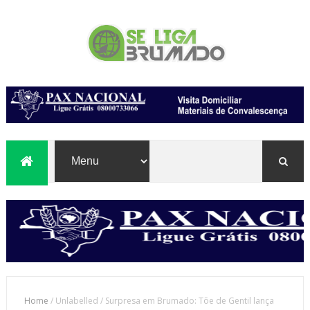
Home
/
Unlabelled
/
Surpresa em Brumado: Tõe de Gentil lança