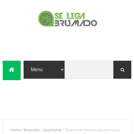
Home
/
Brumado
/
Quartzolar
/
Quartzolar inova mais uma vez e