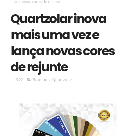
lança novas cores de rejunte
Quartzolar inova
mais uma vez e
lança novas cores
de rejunte
19:22
Brumado
,
Quartzolar