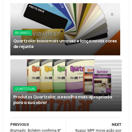
BRUMADO
Quartzolar inova mais uma vez e lança novas cores
de rejunte
QUARTZOLAR
Produtos Quartzolar, a escolha mais apropriada
para a sua obra!
PREVIOUS
NEXT
Brumado: Boletim confirma 8°
Ituaçu: MPF move ação por