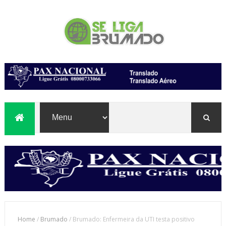
Home
/
Brumado
/
Brumado: Enfermeira da UTI testa positivo