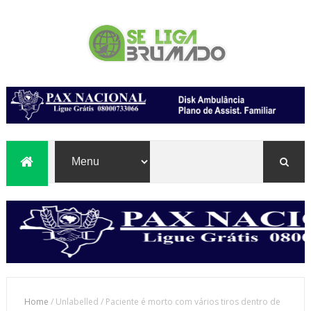
Home
/
Unlabelled
/
Paciente é morto com vários tiros dentro de