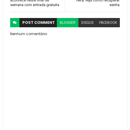
acontece neste final de
feira; veja como recuperar
semana com entrada gratuita
senha
POST
COMMENT
BLOGGER
DISQUS
FACEBOOK
Nenhum comentário