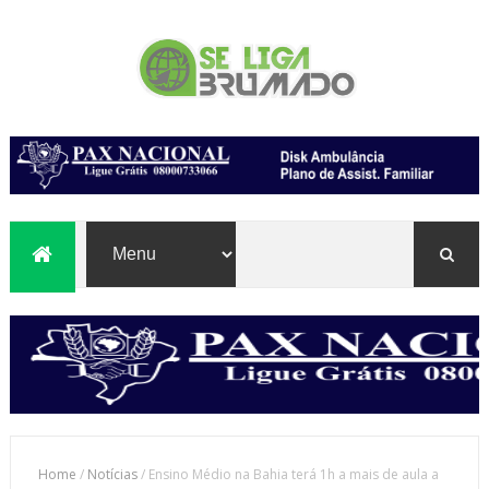
Home
/
Notícias
/
Ensino Médio na Bahia terá 1h a mais de aula a