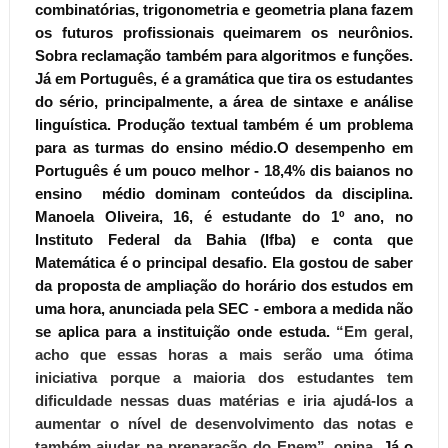
combinatórias, trigonometria e geometria plana fazem
os futuros profissionais queimarem os neurônios.
Sobra reclamação também para algoritmos e funções.
Já em Português, é a gramática que tira os estudantes
do sério, principalmente, a área de sintaxe e análise
linguística. Produção textual também é um problema
para as turmas do ensino médio.O desempenho em
Português é um pouco melhor - 18,4% dis baianos no
ensino médio dominam conteúdos da disciplina.
Manoela Oliveira, 16, é estudante do 1º ano, no
Instituto Federal da Bahia (Ifba) e conta que
Matemática é o principal desafio. Ela gostou de saber
da proposta de ampliação do horário dos estudos em
uma hora, anunciada pela SEC - embora a medida não
se aplica para a instituição onde estuda.
“Em geral,
acho que essas horas a mais serão uma ótima
iniciativa porque a maioria dos estudantes tem
dificuldade nessas duas matérias e iria ajudá-los a
aumentar o nível de desenvolvimento das notas e
também ajudar na preparação do Enem”,
opina.
Já o