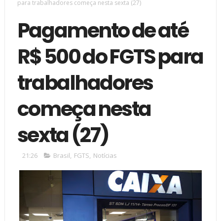
para trabalhadores começa nesta sexta (27)
Pagamento de até
R$ 500 do FGTS para
trabalhadores
começa nesta
sexta (27)
21:26
Brasil
,
FGTS
,
Notícias