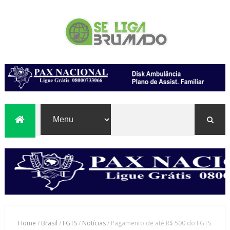
Home
/
Brasil
/
FGTS
/
Notícias
/
Pagamento de até R$ 500 do FGTS