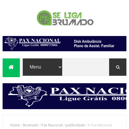
Home
/
Brumado
/
Pax Nacional
/
publicidade
/
A Pax Nacional