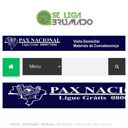
Home
/
Brumado
/
Notícias
/
Brumado: Garoto de cinco anos é