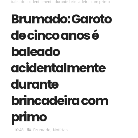
baleado acidentalmente durante brincadeira com primo
Brumado: Garoto
de cinco anos é
baleado
acidentalmente
durante
brincadeira com
primo
10:48
Brumado
,
Notícias