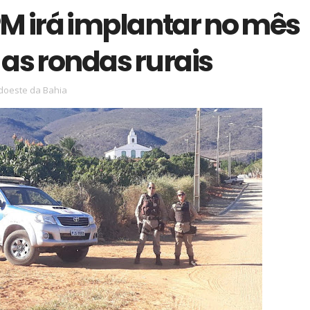
PM irá implantar no mês
as rondas rurais
doeste da Bahia