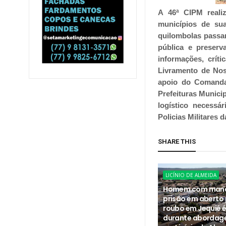
A 46ª CIPM reali
municípios de su
quilombolas passarã
pública e preserv
informações, crít
Livramento de Nos
apoio do Comanda
Prefeituras Munici
logístico necessá
Policias Militare
SHARE THIS
LICÍNIO DE ALMEIDA
Homem com man
prisão em aberto 
roubo em Jequié é
durante abordag