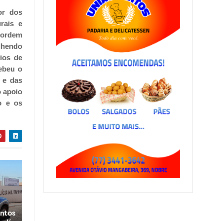
or dos
rais e
a ordem
lhendo
ios de
ebeu o
 e das
o apoio
o e os
ntos